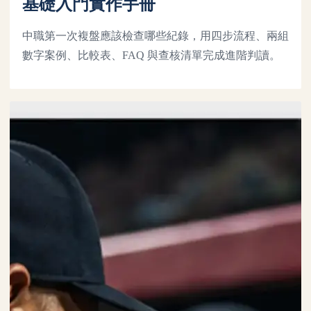
基礎入門實作手冊
中職第一次複盤應該檢查哪些紀錄，用四步流程、兩組
數字案例、比較表、FAQ 與查核清單完成進階判讀。