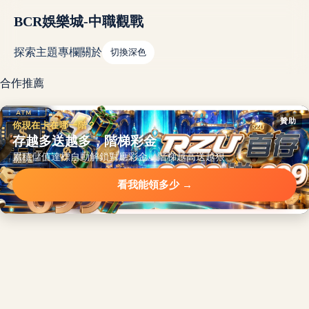
BCR娛樂城-中職觀戰
探索
主題
專欄
關於
切換深色
合作推薦
贊助
你現在卡在哪一階？
存越多送越多，階梯彩金
累積儲值達標自動解鎖對應彩金，階梯越高送越狠。
看我能領多少 →