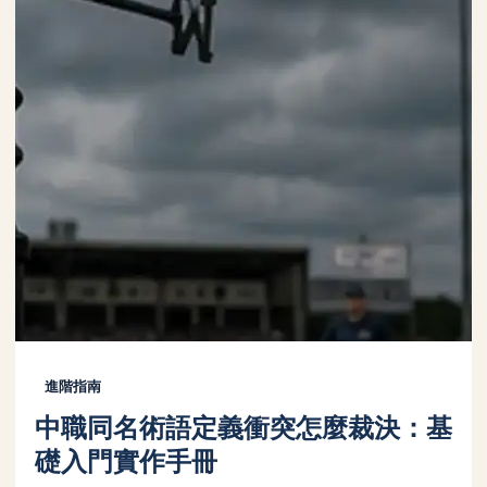
進階指南
中職同名術語定義衝突怎麼裁決：基
礎入門實作手冊