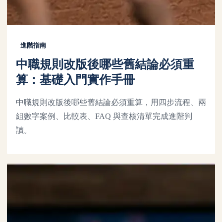
進階指南
中職規則改版後哪些舊結論必須重
算：基礎入門實作手冊
中職規則改版後哪些舊結論必須重算，用四步流程、兩
組數字案例、比較表、FAQ 與查核清單完成進階判
讀。