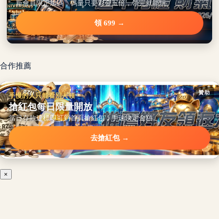
新會員限定加碼，碼量只要彩金五倍，領完就能玩。
領 699 →
合作推薦
贊助
手慢的人只能看別人領
搶紅包每日限量開放
當日存款達標即可到首頁搶紅包，手速決定金額。
去搶紅包 →
×