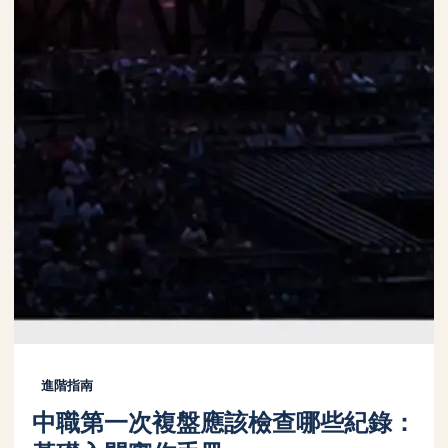
進階指南
中職第一次複盤應該檢查哪些紀錄：