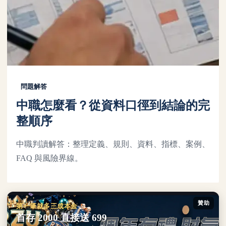
問題解答
中職怎麼看？從資料口徑到結論的完
整順序
中職判讀解答：整理定義、規則、資料、指標、案例、
FAQ 與風險界線。
贊助
第一筆就多三成本金
首存 2000 直接送 699