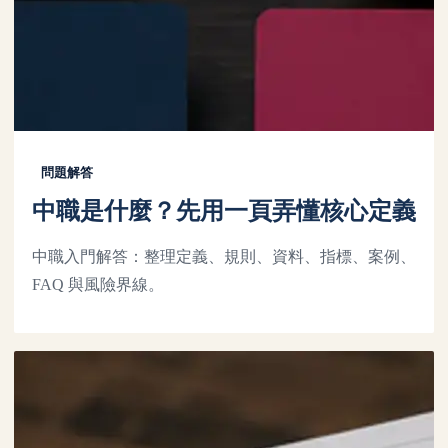
問題解答
中職是什麼？先用一頁弄懂核心定義
中職入門解答：整理定義、規則、資料、指標、案例、
FAQ 與風險界線。