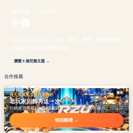
棒球盤勢 · 112 篇研究
中職
不靠口號，從定義、規則、資料、機率、案例與風險
界線建立可重現的研究路線。
瀏覽 8 個完整主題 →
合作推薦
贊助
很久沒回來？這包是你的
老玩家回歸再送一次
回鍋會員專屬彩金，優惠頁面一鍵領取不用問客服。
領回歸禮 →