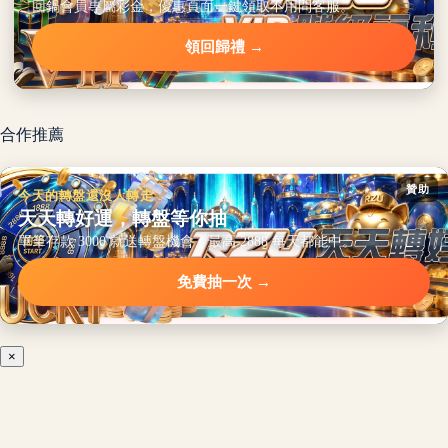
回鍋會員專屬彩金，優惠頁面一鍵領取不用問客服。
領回歸禮 →
合作推薦
贊助
今天的轉盤還沒人轉走
天天轉好運，轉盤等你抽
單筆存款 3000 就送轉盤機會，最高 2888 每天都能中。
免費抽一次 →
×