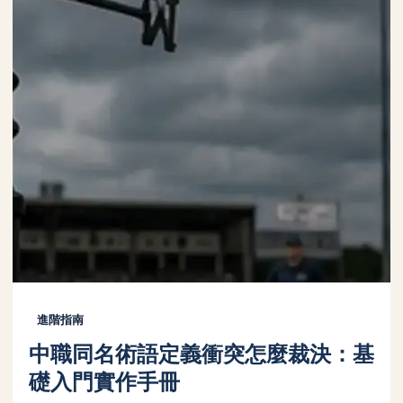
進階指南
中職同名術語定義衝突怎麼裁決：基
礎入門實作手冊