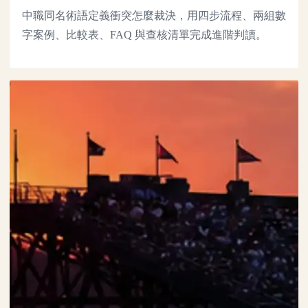
中職同名術語定義衝突怎麼裁決，用四步流程、兩組數
字案例、比較表、FAQ 與查核清單完成進階判讀。