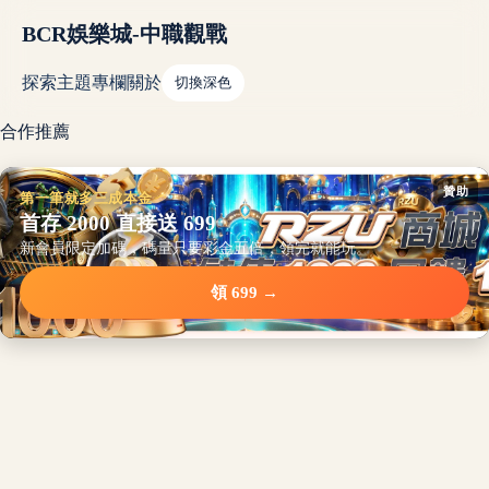
BCR娛樂城-中職觀戰
探索
主題
專欄
關於
切換深色
合作推薦
贊助
第一筆就多三成本金
首存 2000 直接送 699
新會員限定加碼，碼量只要彩金五倍，領完就能玩。
領 699 →