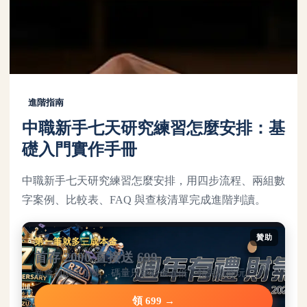
進階指南
中職新手七天研究練習怎麼安排：基
礎入門實作手冊
中職新手七天研究練習怎麼安排，用四步流程、兩組數
字案例、比較表、FAQ 與查核清單完成進階判讀。
贊助
第一筆就多三成本金
首存 2000 直接送 699
新會員限定加碼，碼量只要彩金五倍，領完就能玩。
領 699 →