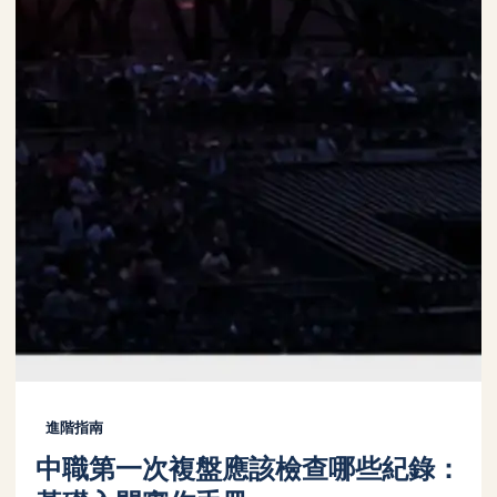
進階指南
中職第一次複盤應該檢查哪些紀錄：