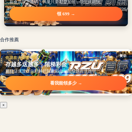
新會員限定加碼，碼量只要彩金五倍，領完就能玩。
領 699 →
合作推薦
贊助
你現在卡在哪一階？
存越多送越多，階梯彩金
累積儲值達標自動解鎖對應彩金，階梯越高送越狠。
看我能領多少 →
×