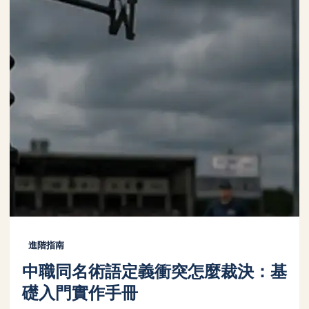
進階指南
中職同名術語定義衝突怎麼裁決：基
礎入門實作手冊