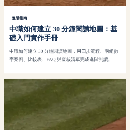
進階指南
中職如何建立 30 分鐘閱讀地圖：基
礎入門實作手冊
中職如何建立 30 分鐘閱讀地圖，用四步流程、兩組數
字案例、比較表、FAQ 與查核清單完成進階判讀。