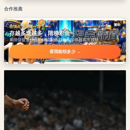
合作推薦
贊助
你現在卡在哪一階？
存越多送越多，階梯彩金
累積儲值達標自動解鎖對應彩金，階梯越高送越狠。
看我能領多少 →