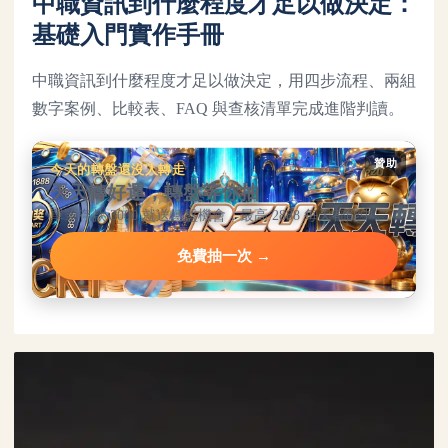
中職資訊到什麼程度才足以做決定：
基礎入門實作手冊
中職資訊到什麼程度才足以做決定，用四步流程、兩組
數字案例、比較表、FAQ 與查核清單完成進階判讀。
贊助
今天的轉盤還沒人轉走
天天轉好運，轉盤等你抽
單筆存款 3000 就送轉盤機會，最高 2888 每天都能中。
免費抽一次 →