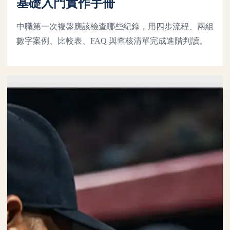
基礎入門實作手冊
中職第一次複盤應該檢查哪些紀錄，用四步流程、兩組
數字案例、比較表、FAQ 與查核清單完成進階判讀。