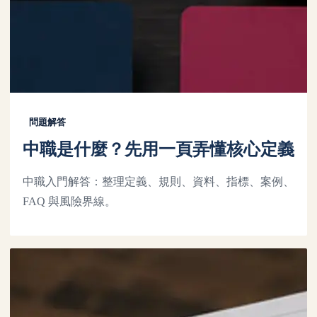
問題解答
中職是什麼？先用一頁弄懂核心定義
中職入門解答：整理定義、規則、資料、指標、案例、
FAQ 與風險界線。