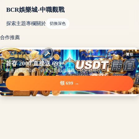
BCR娛樂城-中職觀戰
探索
主題
專欄
關於
切換深色
合作推薦
贊助
第一筆就多三成本金
首存 2000 直接送 699
新會員限定加碼，碼量只要彩金五倍，領完就能玩。
領 699 →