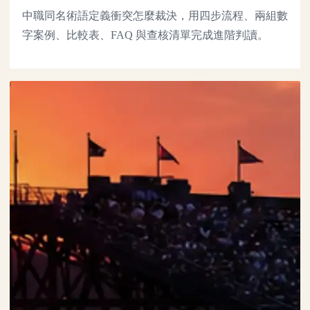
中職同名術語定義衝突怎麼裁決，用四步流程、兩組數
字案例、比較表、FAQ 與查核清單完成進階判讀。