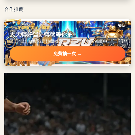
合作推薦
贊助
今天的轉盤還沒人轉走
天天轉好運，轉盤等你抽
單筆存款 3000 就送轉盤機會，最高 2888 每天都能中。
免費抽一次 →