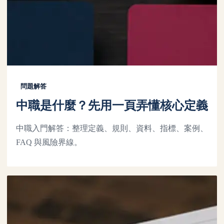
問題解答
中職是什麼？先用一頁弄懂核心定義
中職入門解答：整理定義、規則、資料、指標、案例、
FAQ 與風險界線。