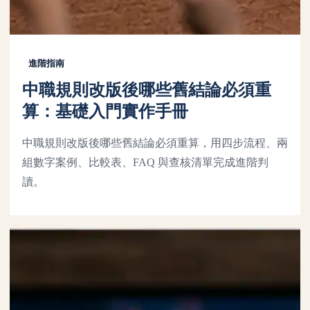
進階指南
中職規則改版後哪些舊結論必須重
算：基礎入門實作手冊
中職規則改版後哪些舊結論必須重算，用四步流程、兩
組數字案例、比較表、FAQ 與查核清單完成進階判
讀。