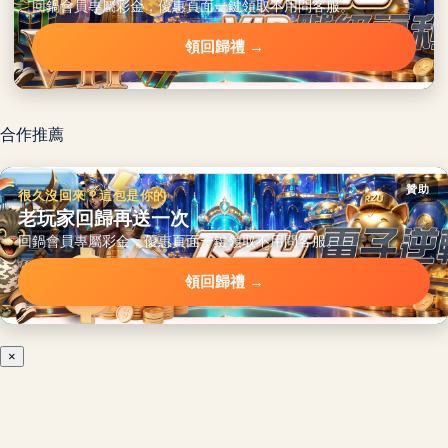
回鍋會員專屬彩金，優惠頁面一鍵領取不用問客服。
領回歸禮 →
合作推薦
贊助
很久沒回來？這包是你的
老玩家回歸再送一次
回鍋會員專屬彩金，優惠頁面一鍵領取不用問客服。
領回歸禮 →
×