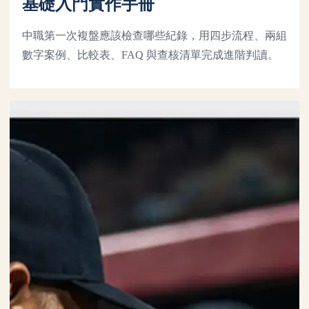
基礎入門實作手冊
中職第一次複盤應該檢查哪些紀錄，用四步流程、兩組
數字案例、比較表、FAQ 與查核清單完成進階判讀。