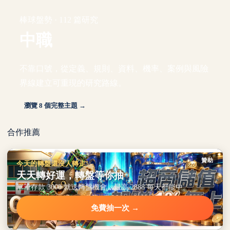
棒球盤勢 · 112 篇研究
中職
不靠口號，從定義、規則、資料、機率、案例與風險
界線建立可重現的研究路線。
瀏覽 8 個完整主題 →
合作推薦
贊助
今天的轉盤還沒人轉走
天天轉好運，轉盤等你抽
單筆存款 3000 就送轉盤機會，最高 2888 每天都能中。
免費抽一次 →