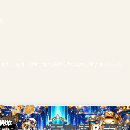
研究
、規則、資料、機率、案例與風險界線建立可重現的研究路線。
開放
頁搶紅包，手速決定金額。