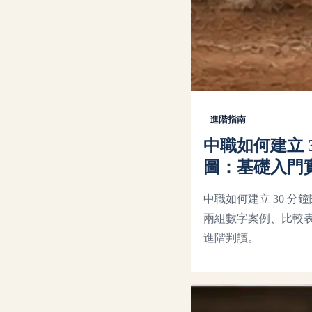
進階指南
中職如何建立 
圖：基礎入門
中職如何建立 30 
兩組數字案例、比較表
進階判讀。