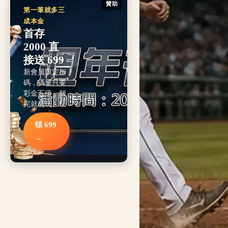
贊助
第一筆就多三
成本金
首存
2000 直
接送 699
新會員限定加
碼，碼量只要
彩金五倍，領
完就能玩。
領 699
→