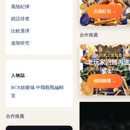
風險紀律
去搶紅包 →
錯誤排查
比較選擇
合作推薦
進階研究
很久沒回來？這包是你
老玩家回歸再送
回鍋會員專屬彩金，優
人物誌
領回歸禮 →
BCR娛樂城-中職觀戰編輯
室
合作推薦