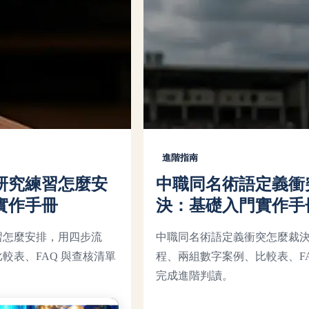
進階指南
研究練習怎麼安
中職同名術語定義衝
實作手冊
決：基礎入門實作手
習怎麼安排，用四步流
中職同名術語定義衝突怎麼裁
較表、FAQ 與查核清單
程、兩組數字案例、比較表、FA
完成進階判讀。