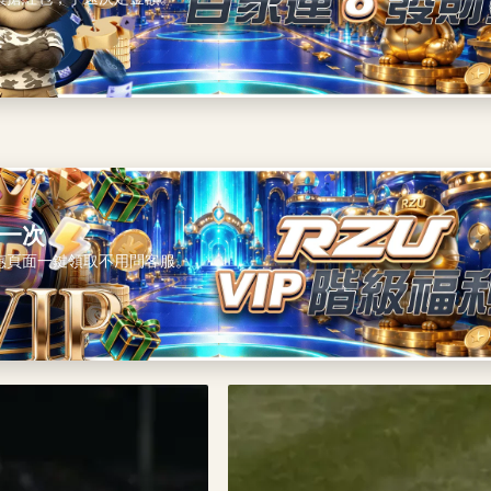
的
一次
惠頁面一鍵領取不用問客服。