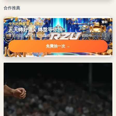
合作推薦
贊助
今天的轉盤還沒人轉走
天天轉好運，轉盤等你抽
單筆存款 3000 就送轉盤機會，最高 2888 每天都能中。
免費抽一次 →