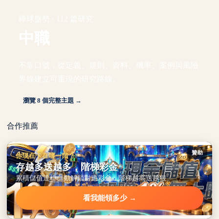
棒球盤勢 · 112 篇研究
中職
不靠口號，從定義、規則、資料、機率、案例與風險
界線建立可重現的研究路線。
瀏覽 8 個完整主題 →
合作推薦
贊助
你現在卡在哪一階？
存越多送越多，階梯彩金
累積儲值達標自動解鎖對應彩金，階梯越高送越狠。
看我能領多少 →