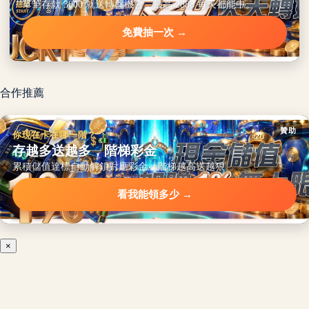
單筆存款 3000 就送轉盤機會，最高 2888 每天都能中。
免費抽一次 →
合作推薦
贊助
你現在卡在哪一階？
存越多送越多，階梯彩金
累積儲值達標自動解鎖對應彩金，階梯越高送越狠。
看我能領多少 →
×