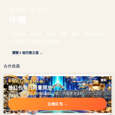
棒球盤勢 · 112 篇研究
中職
不靠口號，從定義、規則、資料、機率、案例與風險
界線建立可重現的研究路線。
瀏覽 8 個完整主題 →
合作推薦
贊助
手慢的人只能看別人領
搶紅包每日限量開放
當日存款達標即可到首頁搶紅包，手速決定金額。
去搶紅包 →