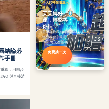
今天的轉盤還沒人
轉走
天天轉好
運，轉盤等
你抽
單筆存款 3000 就送
轉盤機會，最高
2888 每天都能中。
舊結論必
免費抽一次
作手冊
→
須重算，用四步
AQ 與查核清