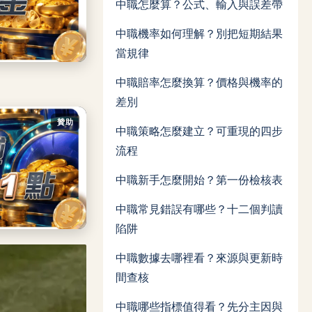
中職怎麼算？公式、輸入與誤差帶
中職機率如何理解？別把短期結果
當規律
中職賠率怎麼換算？價格與機率的
差別
贊助
中職策略怎麼建立？可重現的四步
流程
中職新手怎麼開始？第一份檢核表
中職常見錯誤有哪些？十二個判讀
陷阱
中職數據去哪裡看？來源與更新時
間查核
中職哪些指標值得看？先分主因與