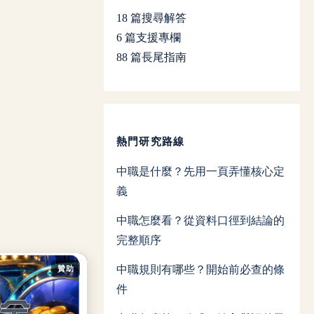
18 篇搜尋解答
6 篇支援專欄
88 篇長尾指南
熱門研究路線
中職是什麼？先用一頁弄懂核心定
義
中職怎麼看？從資料口徑到結論的
完整順序
中職規則有哪些？開始前必查的條
贊助
件