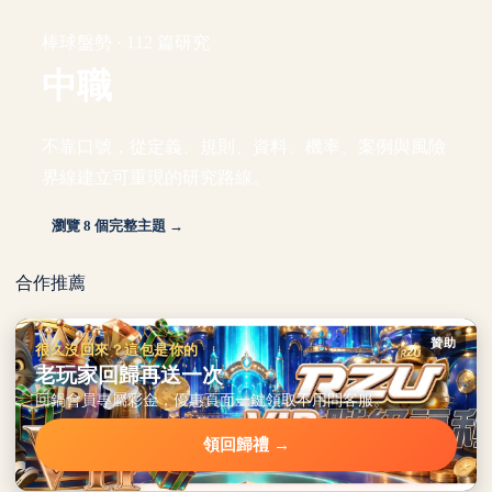
棒球盤勢 · 112 篇研究
中職
不靠口號，從定義、規則、資料、機率、案例與風險
界線建立可重現的研究路線。
瀏覽 8 個完整主題 →
合作推薦
贊助
很久沒回來？這包是你的
老玩家回歸再送一次
回鍋會員專屬彩金，優惠頁面一鍵領取不用問客服。
領回歸禮 →