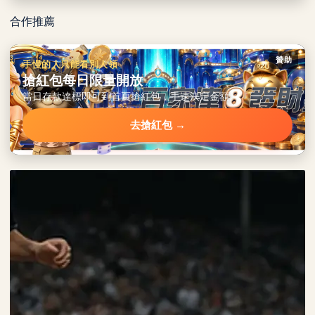
合作推薦
贊助
手慢的人只能看別人領
搶紅包每日限量開放
當日存款達標即可到首頁搶紅包，手速決定金額。
去搶紅包 →