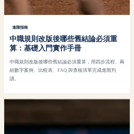
進階指南
中職規則改版後哪些舊結論必須重
算：基礎入門實作手冊
中職規則改版後哪些舊結論必須重算，用四步流程、兩
組數字案例、比較表、FAQ 與查核清單完成進階判
讀。