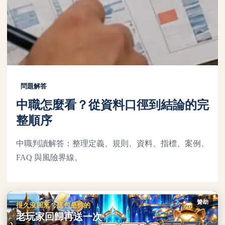
問題解答
中職怎麼看？從資料口徑到結論的完
整順序
中職判讀解答：整理定義、規則、資料、指標、案例、
FAQ 與風險界線。
贊助
很久沒回來？這包是你的
老玩家回歸再送一次