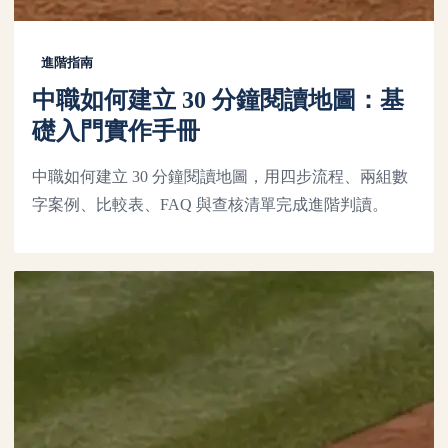
進階指南
中職如何建立 30 分鐘閱讀地圖：基
礎入門實作手冊
中職如何建立 30 分鐘閱讀地圖，用四步流程、兩組數
字案例、比較表、FAQ 與查核清單完成進階判讀。