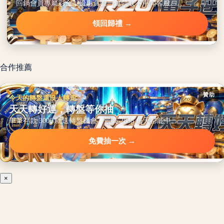
回鍋會員專屬彩金，優惠頁面一鍵領取不用問客服。
領回歸禮 →
合作推薦
贊助
今天的轉盤還沒人轉走
天天轉好運，轉盤等你抽
單筆存款 3000 就送轉盤機會，最高 2888 每天都能中。
免費抽一次 →
×