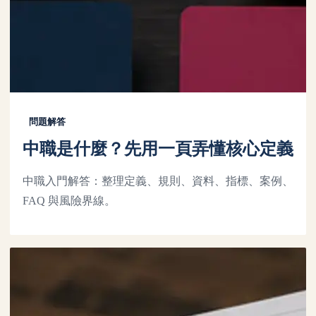
問題解答
中職是什麼？先用一頁弄懂核心定義
中職入門解答：整理定義、規則、資料、指標、案例、
FAQ 與風險界線。