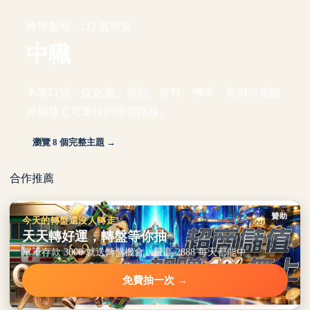
棒球盤勢 · 112 篇研究
中職
不靠口號，從定義、規則、資料、機率、案例與風險
界線建立可重現的研究路線。
瀏覽 8 個完整主題 →
合作推薦
贊助
今天的轉盤還沒人轉走
天天轉好運，轉盤等你抽
單筆存款 3000 就送轉盤機會，最高 2888 每天都能中。
免費抽一次 →