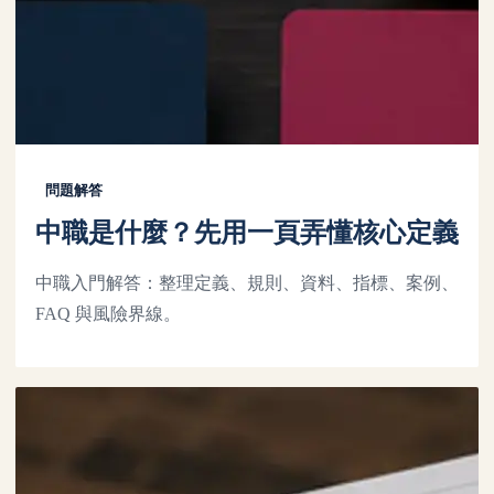
問題解答
中職是什麼？先用一頁弄懂核心定義
中職入門解答：整理定義、規則、資料、指標、案例、
FAQ 與風險界線。