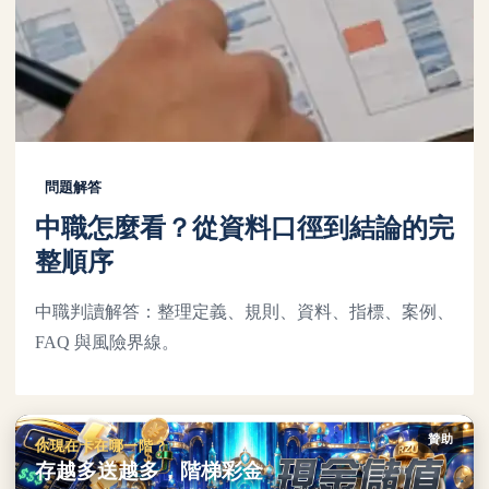
問題解答
中職怎麼看？從資料口徑到結論的完
整順序
中職判讀解答：整理定義、規則、資料、指標、案例、
FAQ 與風險界線。
贊助
你現在卡在哪一階？
存越多送越多，階梯彩金