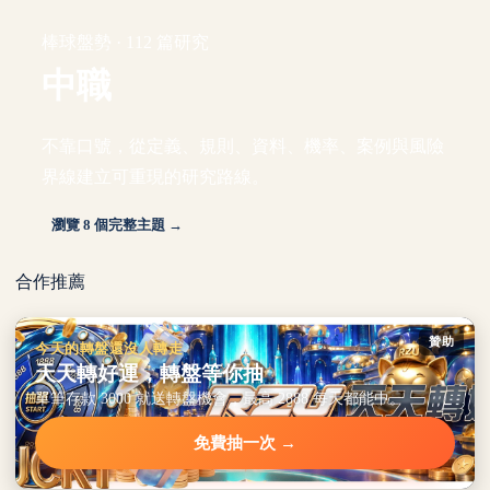
棒球盤勢 · 112 篇研究
中職
不靠口號，從定義、規則、資料、機率、案例與風險
界線建立可重現的研究路線。
瀏覽 8 個完整主題 →
合作推薦
贊助
今天的轉盤還沒人轉走
天天轉好運，轉盤等你抽
單筆存款 3000 就送轉盤機會，最高 2888 每天都能中。
免費抽一次 →