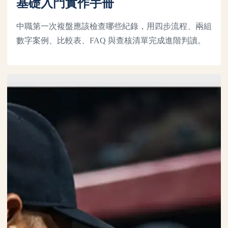
基礎入門實作手冊
中職第一次複盤應該檢查哪些紀錄，用四步流程、兩組
數字案例、比較表、FAQ 與查核清單完成進階判讀。