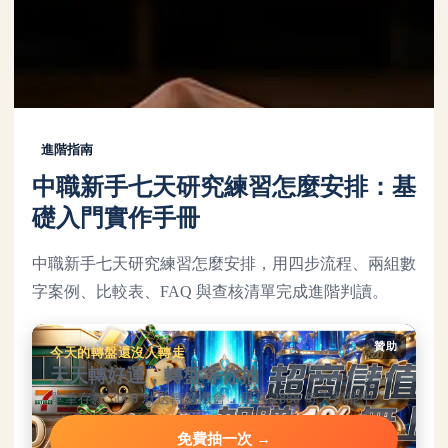
進階指南
中職新手七天研究練習怎麼安排：基
礎入門實作手冊
中職新手七天研究練習怎麼安排，用四步流程、兩組數
字案例、比較表、FAQ 與查核清單完成進階判讀。
贊助
今天的轉盤還沒人轉走
天天轉好運，轉盤等你抽
單筆存款 3000 就送轉盤機會，最高 2888 每天都能中。
免費抽一次 →