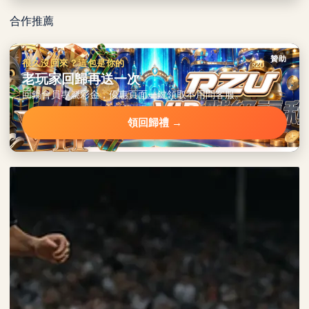
合作推薦
贊助
很久沒回來？這包是你的
老玩家回歸再送一次
回鍋會員專屬彩金，優惠頁面一鍵領取不用問客服。
領回歸禮 →