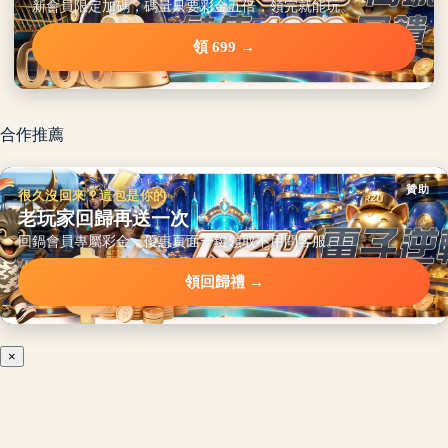
新會員限定加碼，碼量只要彩金五倍，領完就能玩。
領 699 →
合作推薦
贊助
很久沒回來？這包是你的
老玩家回歸再送一次
回鍋會員專屬彩金，優惠頁面一鍵領取不用問客服。
領回歸禮 →
×