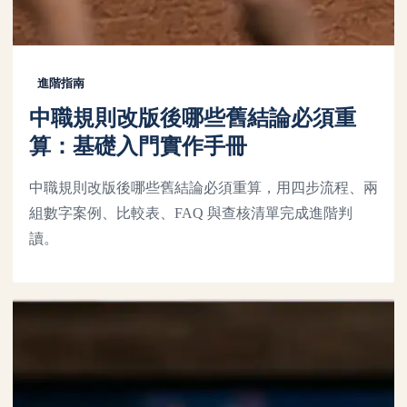
進階指南
中職規則改版後哪些舊結論必須重
算：基礎入門實作手冊
中職規則改版後哪些舊結論必須重算，用四步流程、兩
組數字案例、比較表、FAQ 與查核清單完成進階判
讀。