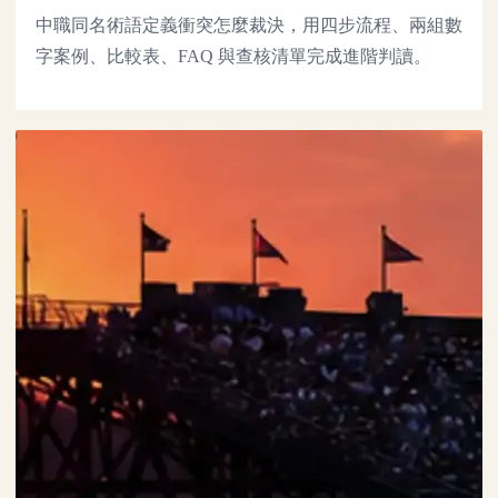
中職同名術語定義衝突怎麼裁決，用四步流程、兩組數
字案例、比較表、FAQ 與查核清單完成進階判讀。