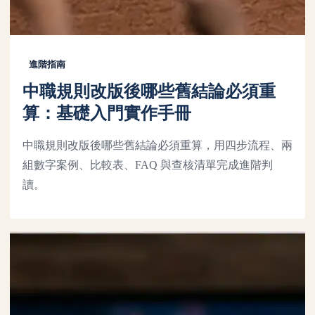
進階指南
中職規則改版後哪些舊結論必須重
算：基礎入門實作手冊
中職規則改版後哪些舊結論必須重算，用四步流程、兩
組數字案例、比較表、FAQ 與查核清單完成進階判
讀。