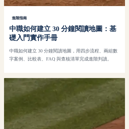
進階指南
中職如何建立 30 分鐘閱讀地圖：基
礎入門實作手冊
中職如何建立 30 分鐘閱讀地圖，用四步流程、兩組數
字案例、比較表、FAQ 與查核清單完成進階判讀。