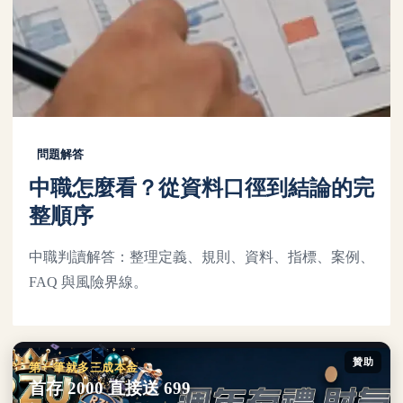
問題解答
中職怎麼看？從資料口徑到結論的完
整順序
中職判讀解答：整理定義、規則、資料、指標、案例、
FAQ 與風險界線。
贊助
第一筆就多三成本金
首存 2000 直接送 699