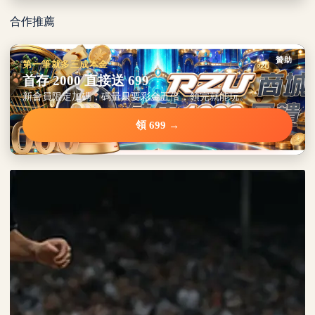
合作推薦
贊助
第一筆就多三成本金
首存 2000 直接送 699
新會員限定加碼，碼量只要彩金五倍，領完就能玩。
領 699 →