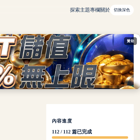
探索
主題
專欄
關於
切換深色
贊助
內容進度
112 / 112 篇已完成