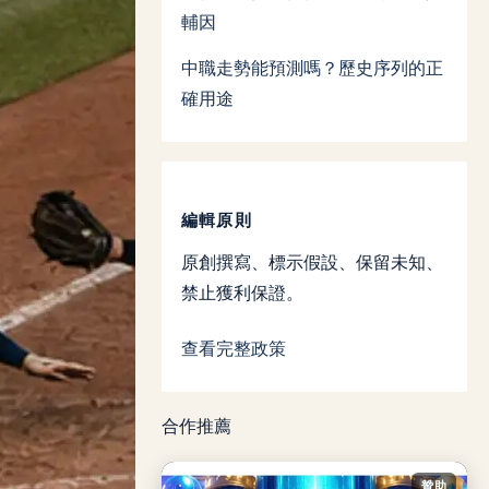
輔因
中職走勢能預測嗎？歷史序列的正
確用途
編輯原則
原創撰寫、標示假設、保留未知、
禁止獲利保證。
查看完整政策
合作推薦
贊助