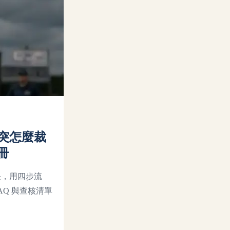
突怎麼裁
冊
決，用四步流
Q 與查核清單