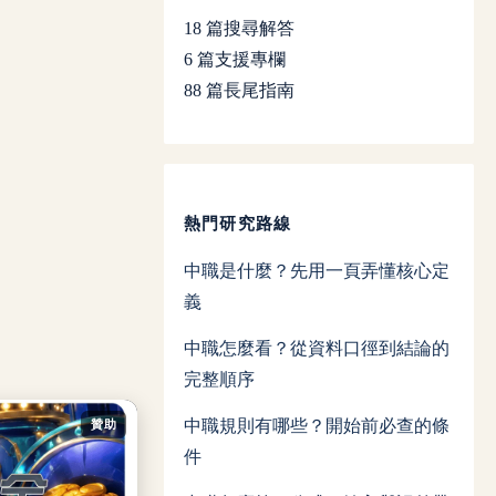
18 篇搜尋解答
6 篇支援專欄
88 篇長尾指南
熱門研究路線
中職是什麼？先用一頁弄懂核心定
義
中職怎麼看？從資料口徑到結論的
完整順序
中職規則有哪些？開始前必查的條
贊助
件