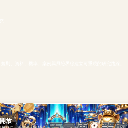
研究
、規則、資料、機率、案例與風險界線建立可重現的研究路線。
開放
頁搶紅包，手速決定金額。