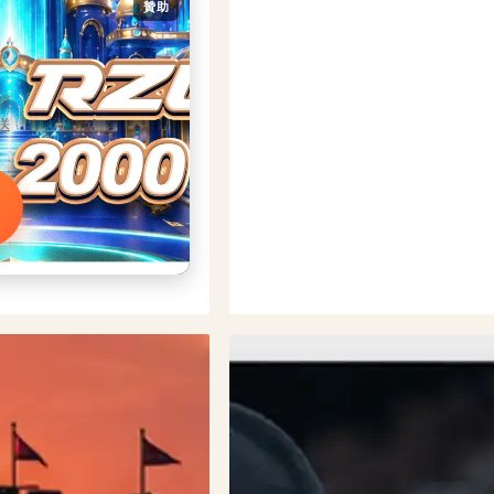
贊助
，
鎖
送