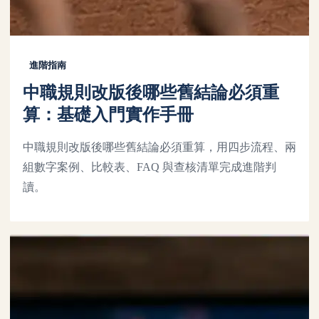
進階指南
中職規則改版後哪些舊結論必須重
算：基礎入門實作手冊
中職規則改版後哪些舊結論必須重算，用四步流程、兩
組數字案例、比較表、FAQ 與查核清單完成進階判
讀。