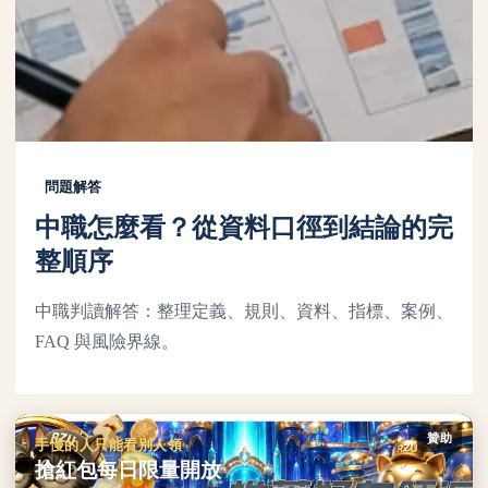
問題解答
中職怎麼看？從資料口徑到結論的完
整順序
中職判讀解答：整理定義、規則、資料、指標、案例、
FAQ 與風險界線。
贊助
手慢的人只能看別人領
搶紅包每日限量開放