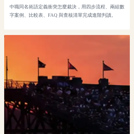
中職同名術語定義衝突怎麼裁決，用四步流程、兩組數
字案例、比較表、FAQ 與查核清單完成進階判讀。