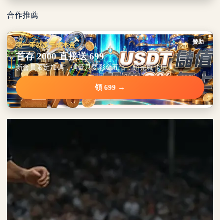
合作推薦
贊助
第一筆就多三成本金
首存 2000 直接送 699
新會員限定加碼，碼量只要彩金五倍，領完就能玩。
領 699 →