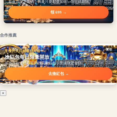
新會員限定加碼，碼量只要彩金五倍，領完就能玩。
領 699 →
合作推薦
贊助
手慢的人只能看別人領
搶紅包每日限量開放
當日存款達標即可到首頁搶紅包，手速決定金額。
去搶紅包 →
×