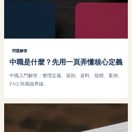
問題解答
中職是什麼？先用一頁弄懂核心定義
中職入門解答：整理定義、規則、資料、指標、案例、
FAQ 與風險界線。