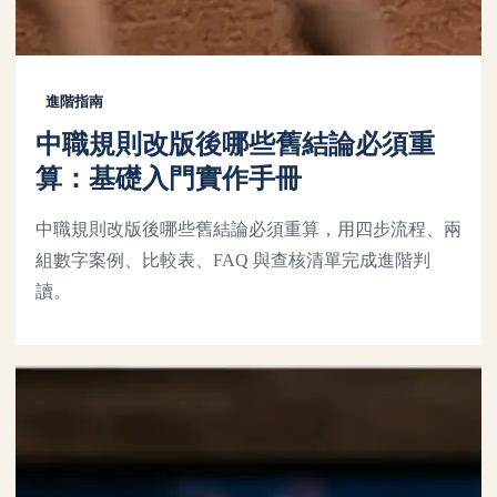
進階指南
中職規則改版後哪些舊結論必須重
算：基礎入門實作手冊
中職規則改版後哪些舊結論必須重算，用四步流程、兩
組數字案例、比較表、FAQ 與查核清單完成進階判
讀。