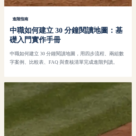
進階指南
中職如何建立 30 分鐘閱讀地圖：基
礎入門實作手冊
中職如何建立 30 分鐘閱讀地圖，用四步流程、兩組數
字案例、比較表、FAQ 與查核清單完成進階判讀。