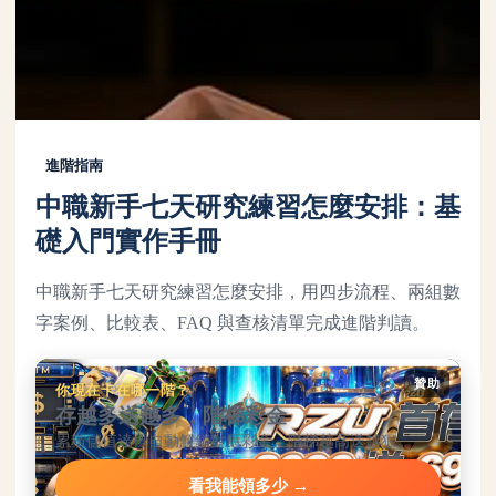
進階指南
中職新手七天研究練習怎麼安排：基
礎入門實作手冊
中職新手七天研究練習怎麼安排，用四步流程、兩組數
字案例、比較表、FAQ 與查核清單完成進階判讀。
贊助
你現在卡在哪一階？
存越多送越多，階梯彩金
累積儲值達標自動解鎖對應彩金，階梯越高送越狠。
看我能領多少 →