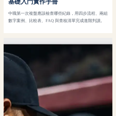
基礎入門實作手冊
中職第一次複盤應該檢查哪些紀錄，用四步流程、兩組
數字案例、比較表、FAQ 與查核清單完成進階判讀。