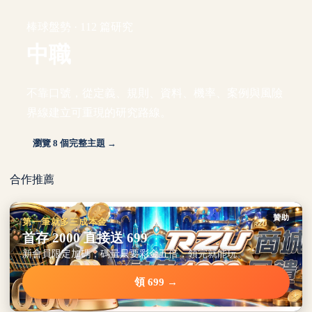
棒球盤勢 · 112 篇研究
中職
不靠口號，從定義、規則、資料、機率、案例與風險
界線建立可重現的研究路線。
瀏覽 8 個完整主題 →
合作推薦
贊助
第一筆就多三成本金
首存 2000 直接送 699
新會員限定加碼，碼量只要彩金五倍，領完就能玩。
領 699 →