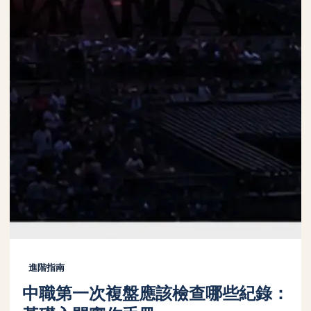
進階指南
中職第一次複盤應該檢查哪些紀錄：