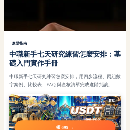
進階指南
中職新手七天研究練習怎麼安排：基
礎入門實作手冊
中職新手七天研究練習怎麼安排，用四步流程、兩組數
字案例、比較表、FAQ 與查核清單完成進階判讀。
贊助
第一筆就多三成本金
首存 2000 直接送 699
新會員限定加碼，碼量只要彩金五倍，領完就能玩。
領 699 →