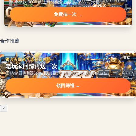
單筆存款 3000 就送轉盤機會，最高 2888 每天都能中。
免費抽一次 →
合作推薦
贊助
很久沒回來？這包是你的
老玩家回歸再送一次
回鍋會員專屬彩金，優惠頁面一鍵領取不用問客服。
領回歸禮 →
×