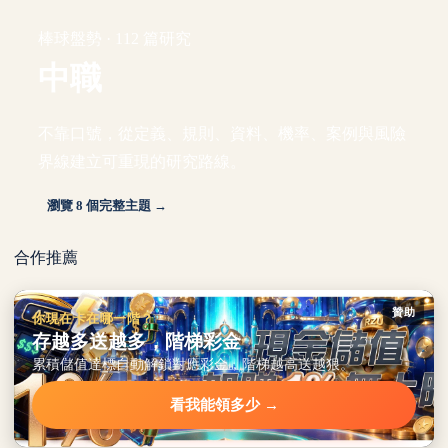
棒球盤勢 · 112 篇研究
中職
不靠口號，從定義、規則、資料、機率、案例與風險
界線建立可重現的研究路線。
瀏覽 8 個完整主題 →
合作推薦
贊助
你現在卡在哪一階？
存越多送越多，階梯彩金
累積儲值達標自動解鎖對應彩金，階梯越高送越狠。
看我能領多少 →