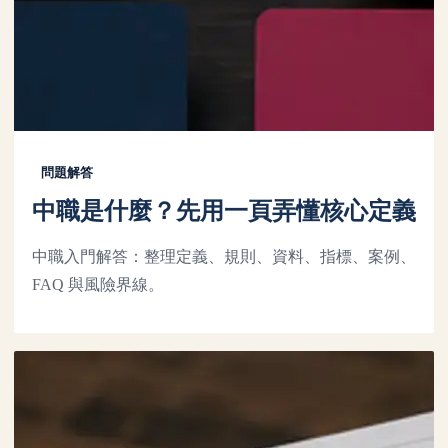
問題解答
中職是什麼？先用一頁弄懂核心定義
中職入門解答：整理定義、規則、資料、指標、案例、
FAQ 與風險界線。