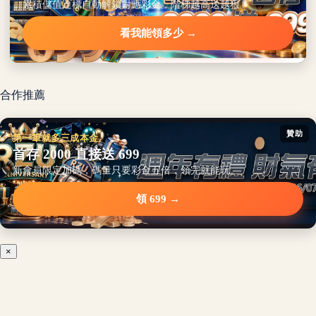
累積儲值達標自動解鎖對應彩金，階梯越高送越狠。
看我能領多少 →
合作推薦
贊助
第一筆就多三成本金
首存 2000 直接送 699
新會員限定加碼，碼量只要彩金五倍，領完就能玩。
領 699 →
×