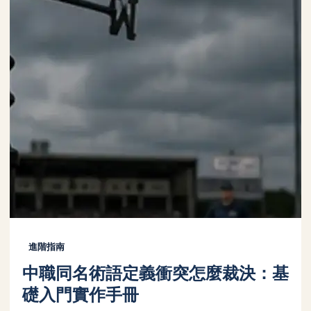
進階指南
中職同名術語定義衝突怎麼裁決：基
礎入門實作手冊