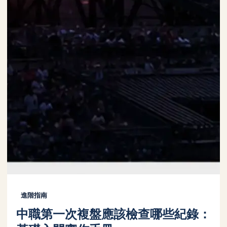
進階指南
中職第一次複盤應該檢查哪些紀錄：