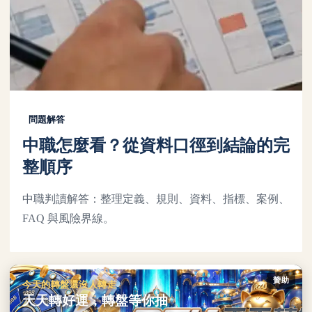
問題解答
中職怎麼看？從資料口徑到結論的完
整順序
中職判讀解答：整理定義、規則、資料、指標、案例、
FAQ 與風險界線。
贊助
今天的轉盤還沒人轉走
天天轉好運，轉盤等你抽