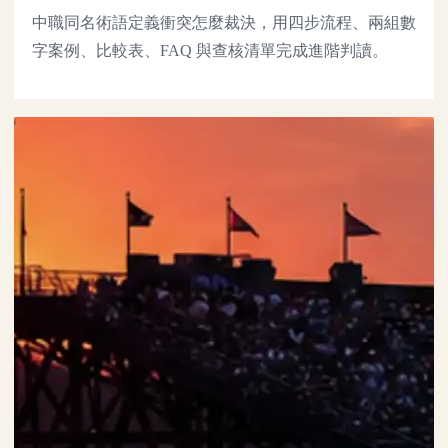
中職同名術語定義衝突怎麼裁決，用四步流程、兩組數
字案例、比較表、FAQ 與查核清單完成進階判讀。