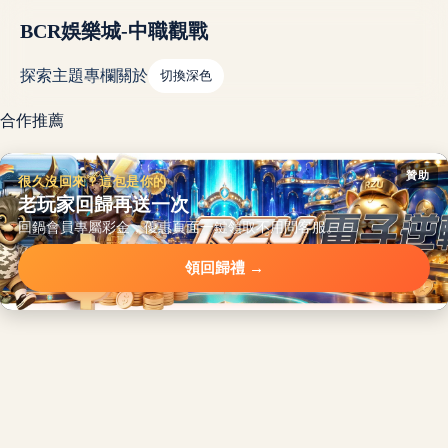
BCR娛樂城-中職觀戰
探索
主題
專欄
關於
切換深色
合作推薦
贊助
很久沒回來？這包是你的
老玩家回歸再送一次
回鍋會員專屬彩金，優惠頁面一鍵領取不用問客服。
領回歸禮 →