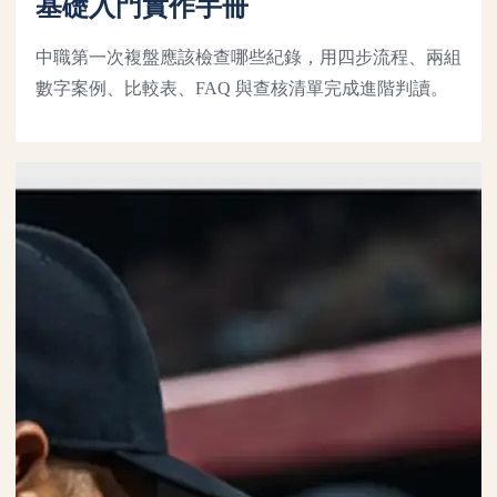
基礎入門實作手冊
中職第一次複盤應該檢查哪些紀錄，用四步流程、兩組
數字案例、比較表、FAQ 與查核清單完成進階判讀。