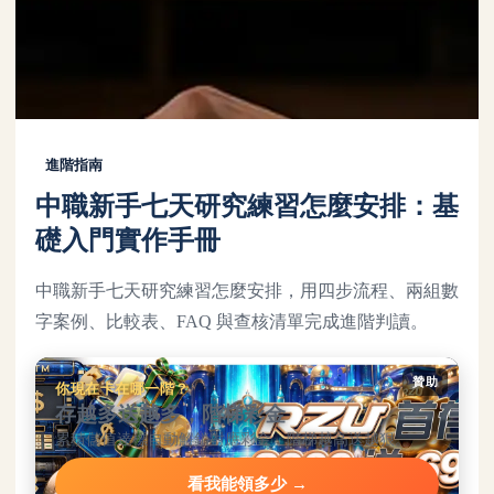
進階指南
中職新手七天研究練習怎麼安排：基
礎入門實作手冊
中職新手七天研究練習怎麼安排，用四步流程、兩組數
字案例、比較表、FAQ 與查核清單完成進階判讀。
贊助
你現在卡在哪一階？
存越多送越多，階梯彩金
累積儲值達標自動解鎖對應彩金，階梯越高送越狠。
看我能領多少 →