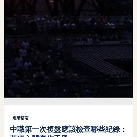
進階指南
中職第一次複盤應該檢查哪些紀錄：