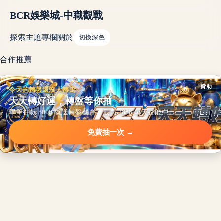
BCR娛樂城-中職觀戰
探索
主題
專欄
關於
切換深色
合作推薦
贊助
今天的轉盤還沒人轉走
天天轉好運，轉盤等你抽
單筆存款 3000 就送轉盤機會，最高 2888 每天都能中。
免費抽一次 →