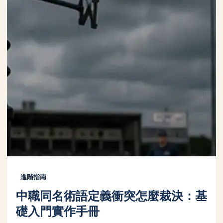
進階指南
中職同名術語定義衝突怎麼裁決：基
礎入門實作手冊