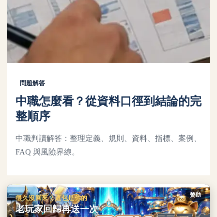
問題解答
中職怎麼看？從資料口徑到結論的完
整順序
中職判讀解答：整理定義、規則、資料、指標、案例、
FAQ 與風險界線。
贊助
很久沒回來？這包是你的
老玩家回歸再送一次