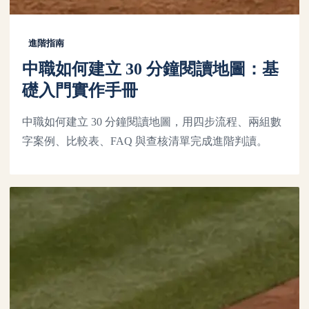
進階指南
中職如何建立 30 分鐘閱讀地圖：基
礎入門實作手冊
中職如何建立 30 分鐘閱讀地圖，用四步流程、兩組數
字案例、比較表、FAQ 與查核清單完成進階判讀。