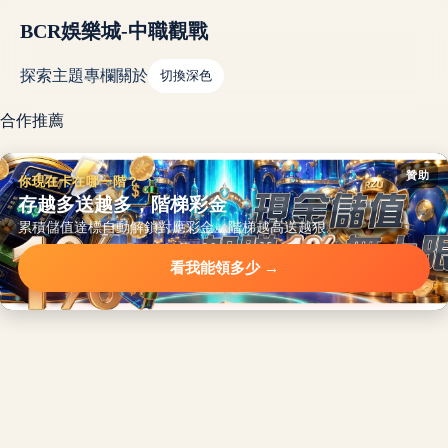
BCR娛樂城-中職觀戰
探索
主題
專欄
關於
切換深色
合作推薦
贊助
你現在卡在哪一階？
存越多送越多，階梯彩金
累積儲值達標自動解鎖對應彩金，階梯越高送越狠。
看我能領多少 →