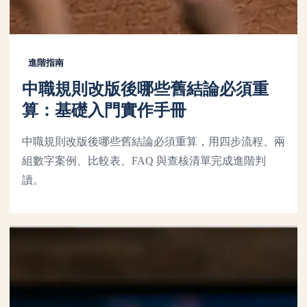
進階指南
中職規則改版後哪些舊結論必須重
算：基礎入門實作手冊
中職規則改版後哪些舊結論必須重算，用四步流程、兩
組數字案例、比較表、FAQ 與查核清單完成進階判
讀。