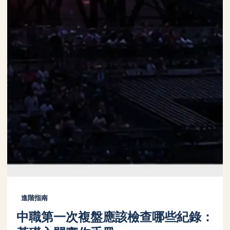
進階指南
中職第一次複盤應該檢查哪些紀錄：