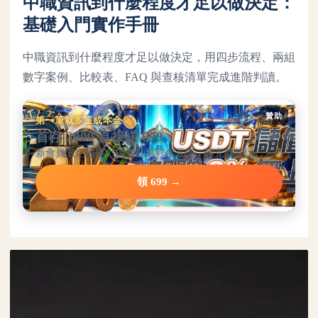
中職資訊到什麼程度才足以做決定：
基礎入門實作手冊
中職資訊到什麼程度才足以做決定，用四步流程、兩組
數字案例、比較表、FAQ 與查核清單完成進階判讀。
贊助
第一筆就多三成本金
首存 2000 直接送 699
新會員限定加碼，碼量只要彩金五倍，領完就能玩。
領 699 →