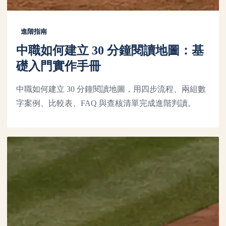
進階指南
中職如何建立 30 分鐘閱讀地圖：基
礎入門實作手冊
中職如何建立 30 分鐘閱讀地圖，用四步流程、兩組數
字案例、比較表、FAQ 與查核清單完成進階判讀。