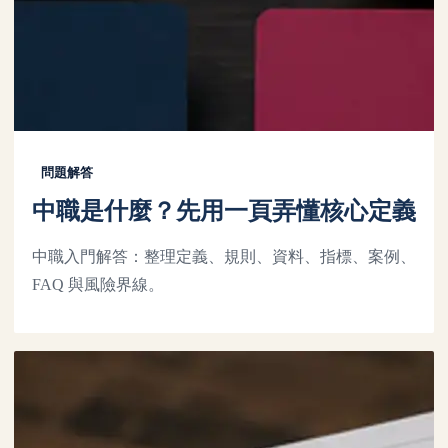
問題解答
中職是什麼？先用一頁弄懂核心定義
中職入門解答：整理定義、規則、資料、指標、案例、
FAQ 與風險界線。