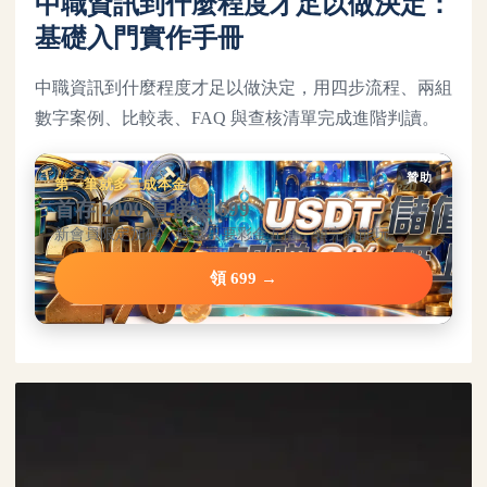
中職資訊到什麼程度才足以做決定：
基礎入門實作手冊
中職資訊到什麼程度才足以做決定，用四步流程、兩組
數字案例、比較表、FAQ 與查核清單完成進階判讀。
贊助
第一筆就多三成本金
首存 2000 直接送 699
新會員限定加碼，碼量只要彩金五倍，領完就能玩。
領 699 →