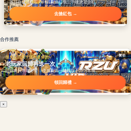
當日存款達標即可到首頁搶紅包，手速決定金額。
去搶紅包 →
合作推薦
贊助
很久沒回來？這包是你的
老玩家回歸再送一次
回鍋會員專屬彩金，優惠頁面一鍵領取不用問客服。
領回歸禮 →
×