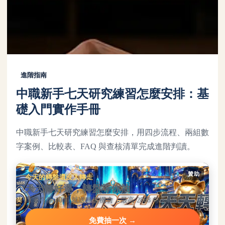
進階指南
中職新手七天研究練習怎麼安排：基
礎入門實作手冊
中職新手七天研究練習怎麼安排，用四步流程、兩組數
字案例、比較表、FAQ 與查核清單完成進階判讀。
贊助
今天的轉盤還沒人轉走
天天轉好運，轉盤等你抽
單筆存款 3000 就送轉盤機會，最高 2888 每天都能中。
免費抽一次 →