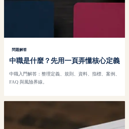
問題解答
中職是什麼？先用一頁弄懂核心定義
中職入門解答：整理定義、規則、資料、指標、案例、
FAQ 與風險界線。