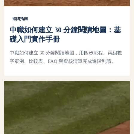
進階指南
中職如何建立 30 分鐘閱讀地圖：基
礎入門實作手冊
中職如何建立 30 分鐘閱讀地圖，用四步流程、兩組數
字案例、比較表、FAQ 與查核清單完成進階判讀。