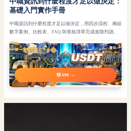
中職資訊到什麼程度才足以做決定：
基礎入門實作手冊
中職資訊到什麼程度才足以做決定，用四步流程、兩組
數字案例、比較表、FAQ 與查核清單完成進階判讀。
贊助
第一筆就多三成本金
首存 2000 直接送 699
新會員限定加碼，碼量只要彩金五倍，領完就能玩。
領 699 →