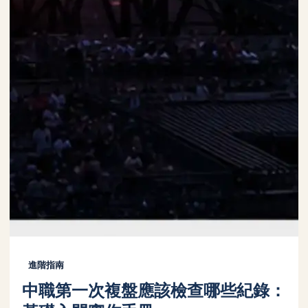
進階指南
中職第一次複盤應該檢查哪些紀錄：