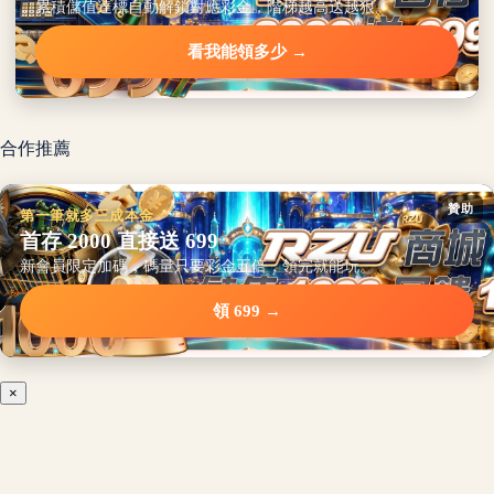
累積儲值達標自動解鎖對應彩金，階梯越高送越狠。
看我能領多少 →
合作推薦
贊助
第一筆就多三成本金
首存 2000 直接送 699
新會員限定加碼，碼量只要彩金五倍，領完就能玩。
領 699 →
×