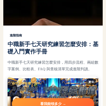
進階指南
中職新手七天研究練習怎麼安排：基
礎入門實作手冊
中職新手七天研究練習怎麼安排，用四步流程、兩組數
字案例、比較表、FAQ 與查核清單完成進階判讀。
贊助
你現在卡在哪一階？
存越多送越多，階梯彩金
累積儲值達標自動解鎖對應彩金，階梯越高送越狠。
看我能領多少 →