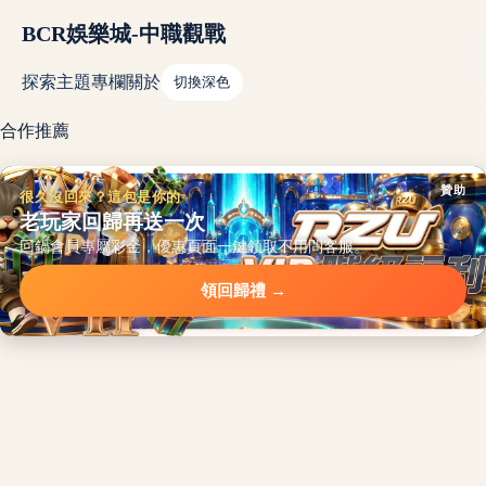
BCR娛樂城-中職觀戰
探索
主題
專欄
關於
切換深色
合作推薦
贊助
很久沒回來？這包是你的
老玩家回歸再送一次
回鍋會員專屬彩金，優惠頁面一鍵領取不用問客服。
領回歸禮 →