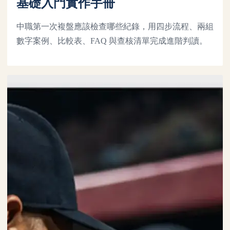
基礎入門實作手冊
中職第一次複盤應該檢查哪些紀錄，用四步流程、兩組
數字案例、比較表、FAQ 與查核清單完成進階判讀。