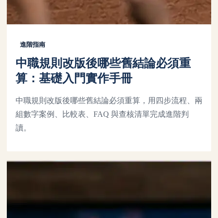
進階指南
中職規則改版後哪些舊結論必須重
算：基礎入門實作手冊
中職規則改版後哪些舊結論必須重算，用四步流程、兩
組數字案例、比較表、FAQ 與查核清單完成進階判
讀。