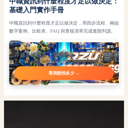
中職資訊到什麼程度才足以做決定：
基礎入門實作手冊
中職資訊到什麼程度才足以做決定，用四步流程、兩組
數字案例、比較表、FAQ 與查核清單完成進階判讀。
贊助
你現在卡在哪一階？
存越多送越多，階梯彩金
累積儲值達標自動解鎖對應彩金，階梯越高送越狠。
看我能領多少 →