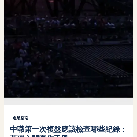
進階指南
中職第一次複盤應該檢查哪些紀錄：