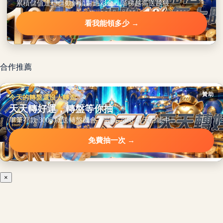
累積儲值達標自動解鎖對應彩金，階梯越高送越狠。
看我能領多少 →
合作推薦
贊助
今天的轉盤還沒人轉走
天天轉好運，轉盤等你抽
單筆存款 3000 就送轉盤機會，最高 2888 每天都能中。
免費抽一次 →
×