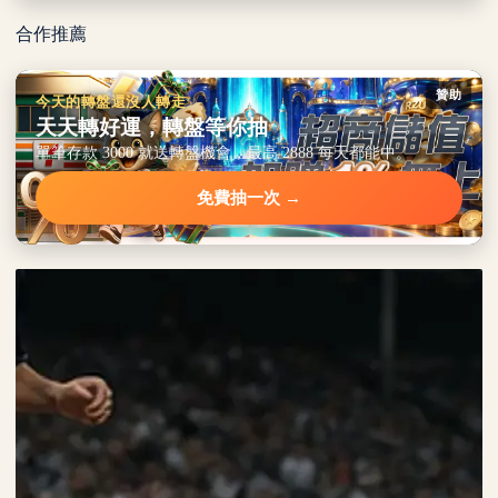
合作推薦
贊助
今天的轉盤還沒人轉走
天天轉好運，轉盤等你抽
單筆存款 3000 就送轉盤機會，最高 2888 每天都能中。
免費抽一次 →