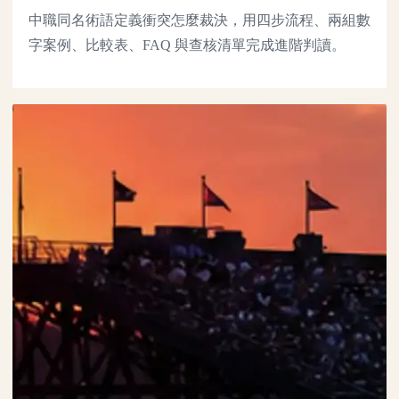
中職同名術語定義衝突怎麼裁決，用四步流程、兩組數
字案例、比較表、FAQ 與查核清單完成進階判讀。