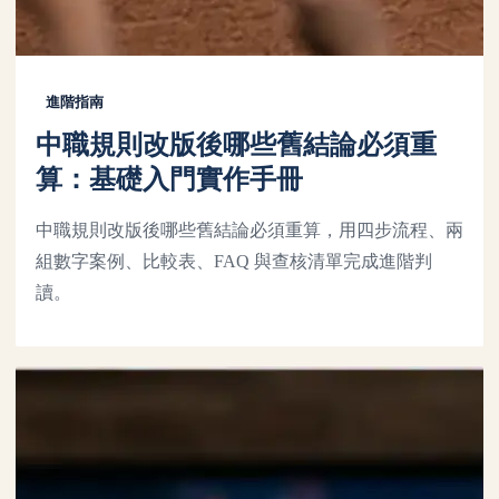
進階指南
中職規則改版後哪些舊結論必須重
算：基礎入門實作手冊
中職規則改版後哪些舊結論必須重算，用四步流程、兩
組數字案例、比較表、FAQ 與查核清單完成進階判
讀。